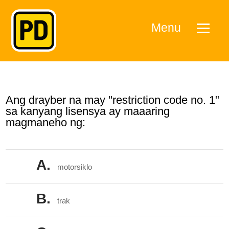
Menu
Ang drayber na may "restriction code no. 1"
sa kanyang lisensya ay maaaring
magmaneho ng:
A.
motorsiklo
B.
trak