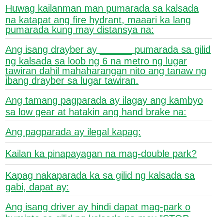
Huwag kailanman man pumarada sa kalsada
na katapat ang fire hydrant, maaari ka lang
pumarada kung may distansya na:
Ang isang drayber ay ______ pumarada sa gilid
ng kalsada sa loob ng 6 na metro ng lugar
tawiran dahil mahaharangan nito ang tanaw ng
ibang drayber sa lugar tawiran.
Ang tamang pagparada ay ilagay ang kambyo
sa low gear at hatakin ang hand brake na:
Ang pagparada ay ilegal kapag:
Kailan ka pinapayagan na mag-double park?
Kapag nakaparada ka sa gilid ng kalsada sa
gabi, dapat ay:
Ang isang driver ay hindi dapat mag-park o