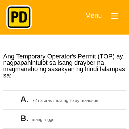
Menu
Ang Temporary Operator's Permit (TOP) ay
nagpapahintulot sa isang drayber na
magmaneho ng sasakyan ng hindi lalampas
sa:
A.
72 na oras mula ng ito ay ma-issue
B.
isang linggo