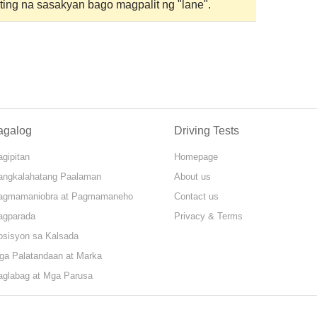
ing na sasakyan bago magpalit ng "lane".
agalog
Driving Tests
gipitan
Homepage
angkalahatang Paalaman
About us
agmamaniobra at Pagmamaneho
Contact us
agparada
Privacy & Terms
osisyon sa Kalsada
ga Palatandaan at Marka
aglabag at Mga Parusa