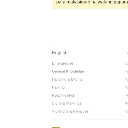
para makasiguro na walang paparat
English
T
Emergencies
Ka
General Knowledge
P
Handling & Driving
P
Parking
P
Road Position
P
Signs & Markings
M
Violations & Penalties
P