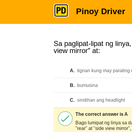
Pinoy Driver
Sa paglipat-lipat ng liny
view mirror” at:
A.
tignan kung may parating
B.
bumusina
C.
sindihan ang headlight
The correct answer is A
Bago lumipat ng linya sa 
"rear" at "side view mirro