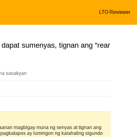
LTO Reviewer
a, dapat sumenyas, tignan ang “rear
 na sasakyan
daanan magbigay muna ng senyas at tignan ang
r", pagkatapos ay lumingon ng kalahating sigundo